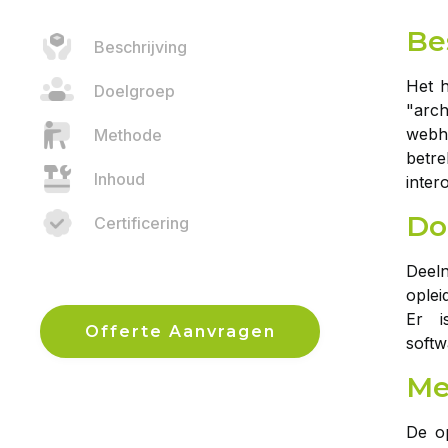
Be
Beschrijving
Het h
Doelgroep
"arc
webho
Methode
betr
Inhoud
intero
Do
Certificering
Deeln
oplei
Er i
Offerte Aanvragen
softw
Me
De op