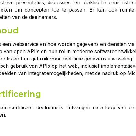
actieve presentaties, discussies, en praktische demonstra
reken om concepten toe te passen. Er kan ook ruimte z
ften van de deelnemers.
houd
s een webservice en hoe worden gegevens en diensten via 
p van open API's en hun rol in moderne softwareontwikkel
oks en hun gebruik voor real-time gegevensuitwisseling.
isch gebruik van APIs op het web, inclusief implementatie
eelden van integratiemogelijkheden, met de nadruk op Mic
tificering
amecertificaat: deelnemers ontvangen na afloop van de tr
en.