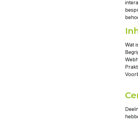
inter
besp
behoe
In
Wat i
Begri
Webho
Prakt
Voorb
Cer
Deeln
hebb