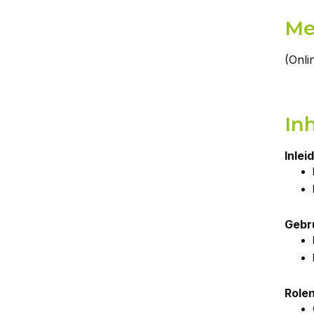
Me
(Onli
In
Inlei
Gebr
Role