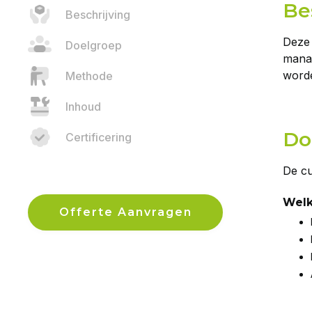
Be
Beschrijving
Deze 
Doelgroep
mana
worde
Methode
Inhoud
Do
Certificering
De cu
Welk
Offerte Aanvragen