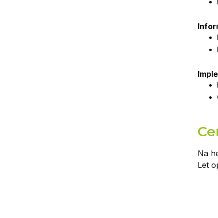
Info
Impl
Cer
Na he
Let o