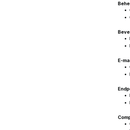
Behe
Bevei
E-ma
Endpo
Comp